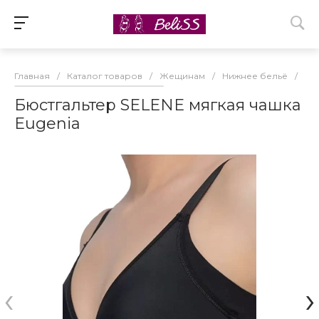
Главная
/
Каталог товаров
/
Жещинам
/
Нижнее бельё
/
Бю
Бюстгальтер SELENE мягкая чашка
Eugenia
‹
›