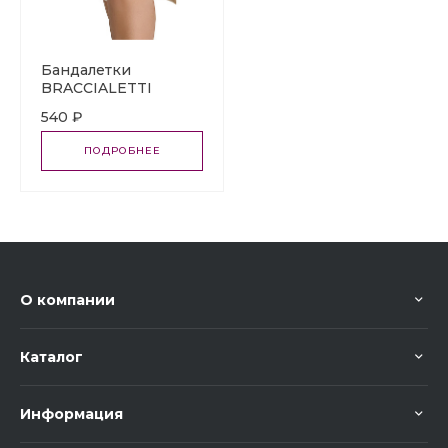
Бандалетки
BRACCIALETTI
MiNiMi (защита от
540 ₽
натирания)
ПОДРОБНЕЕ
О компании
Каталог
Информация