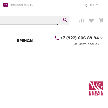
info@beliss96.ru
Войти
+7 (922) 606 89 94
БРЕНДЫ
Заказать звонок
+7 (922) 606 89 94
г. Екатеринбург,
Ул.Вайнера, 19 ТЦ "БУМ",
бутик 313, 3 этаж
Пн-Сб: 10:00-20:00 Вс:
10:00-19:00
info@beliss96.ru