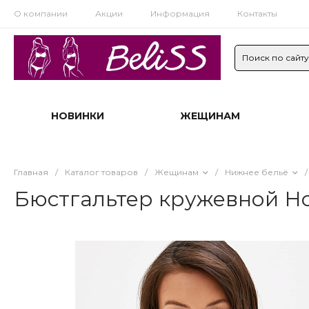
О компании
Акции
Информация
Контакты
НОВИНКИ
ЖЕЩИНАМ
Главная
/
Каталог товаров
/
Жещинам
/
Нижнее бельё
/
Бюстгальтер кружевной Н