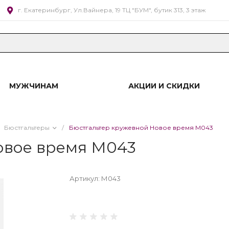
г. Екатеринбург, Ул.Вайнера, 19 ТЦ "БУМ", бутик 313, 3 этаж
МУЖЧИНАМ
АКЦИИ И СКИДКИ
Бюстгальтеры
/
Бюстгальтер кружевной Новое время М043
овое время М043
Артикул:
М043