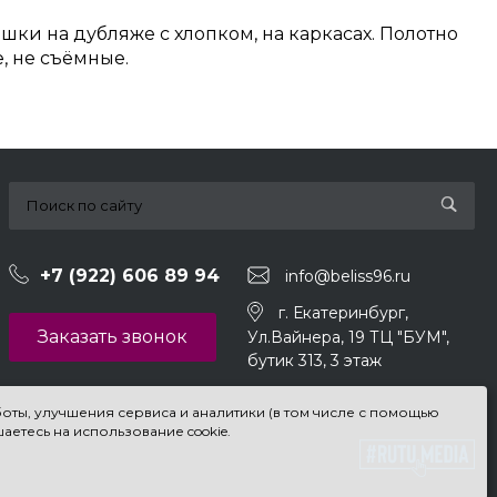
шки на дубляже с хлопком, на каркасах. Полотно
, не съёмные.
+7 (922) 606 89 94
info@beliss96.ru
г. Екатеринбург,
Заказать звонок
Ул.Вайнера, 19 ТЦ "БУМ",
бутик 313, 3 этаж
ты, улучшения сервиса и аналитики (в том числе с помощью
аетесь на использование cookie.