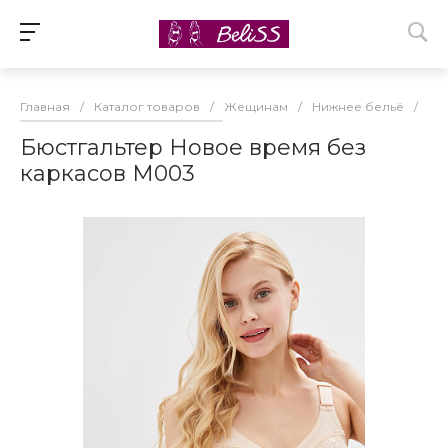
Главная
/
Каталог товаров
/
Жещинам
/
Нижнее бельё
/
Бю
Бюстгальтер Новое время без
каркасов М003