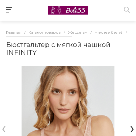
Главная
/
Каталог товаров
/
Жещинам
/
Нижнее бельё
/
Бю
Бюстгальтер с мягкой чашкой
INFINITY
‹
›