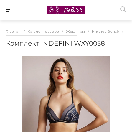
Главная
/
Каталог товаров
/
Жещинам
/
Нижнее бельё
/
Ко
Комплект INDEFINI WXY0058