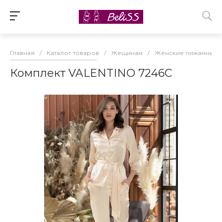
Главная
/
Каталог товаров
/
Жещинам
/
Женские пижамные 
Комплект VALENTINO 7246С