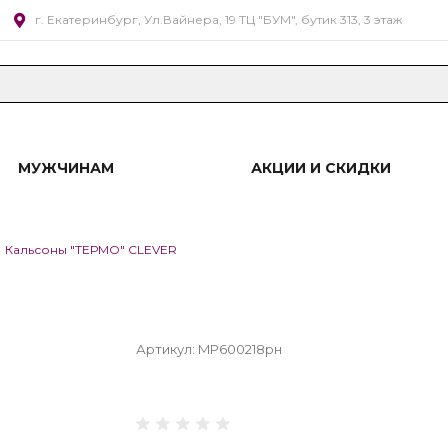
г. Екатеринбург, Ул.Вайнера, 19 ТЦ "БУМ", бутик 313, 3 этаж
МУЖЧИНАМ
АКЦИИ И СКИДКИ
Кальсоны "ТЕРМО" CLEVER
Артикул:
MP600218рн