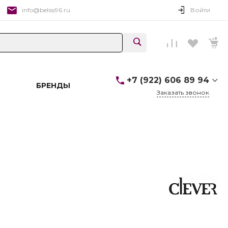
info@beliss96.ru
Войти
+7 (922) 606 89 94
БРЕНДЫ
Заказать звонок
+7 (922) 606 89 94
г. Екатеринбург,
Ул.Вайнера, 19 ТЦ "БУМ",
бутик 313, 3 этаж
Пн-Сб: 10:00-20:00 Вс:
10:00-19:00
info@beliss96.ru